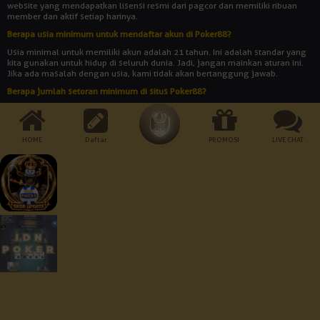
website yang mendapatkan lisensi resmi dari pagcor dan memiliki ribuan
member dan aktif setiap harinya.
Berapa usia minimum untuk mendaftar akun di Poker88?
Usia minimal untuk memiliki akun adalah 21 tahun. Ini adalah standar yang
kita gunakan untuk hidup di seluruh dunia. Jadi, jangan mainkan aturan ini.
Jika ada masalah dengan usia, kami tidak akan bertanggung jawab.
Berapa jumlah setoran minimum di situs Poker88?
Jumlah setoran minimum adalah Rp 10.000. Bukankah itu rendah? Dengan
uang yang begitu banyak, Anda bisa memainkan semua jenis permainan
yang disediakan oleh agen judi online POKER88.
HOME
Daftar
PROMOSI
LIVE CHAT
Cara Pembayaran:
Dukungan Perangkat :
Keamanan Terjamin :
© 2026 Poker88. All Rights Reserved | 18+