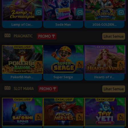
Lamp of Cor...
Soda Man
2026 GOLDEN...
PRAGMATIC
Lihat Semua
PROMO
Poker88 Mah...
Super Serge
Hearts of V...
SLOT MANIA
Lihat Semua
PROMO