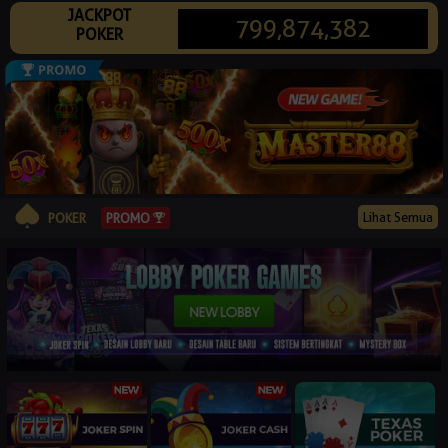
JACKPOT
© 2026 gacorpoker88.com. All Rights Reserved | 18+
799,874,382
POKER
Lihat Semua
PROMO
POKER