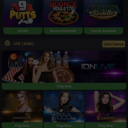
9 Putts
Bounce Roulette
Soccer Roulette
LIVE CASINO
Lihat Semua
Play Now
Play Now
Play Now
Play Now