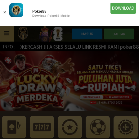
DOWNLOAD
×
Poker88
Download Poker88 Mobile
U JOKERCASH !!! AKSES SELALU LINK RESMI KAMI poker88slay
INFO :
HOME
IDN E-LOTTERY
POKER
SLOT GAME
NEW
NEW
SPORTBOOK
LIVE CASINO
IDNLIVE
NEW
ESPORTS
TOGEL
ARCADE
NEW
NEW
NEW
TEMBAK IKAN
IDNRAFFLE
IDNTRADE