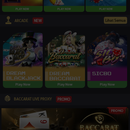
Lihat Semua
NEW
ARCADE
Play Now
Play Now
Play Now
BACCARAT LIVE PROXY
PROMO