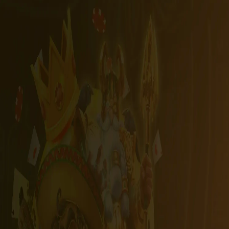
INFO
POKER88
Link
Alternatif
Download
Aplikasi
Mobile