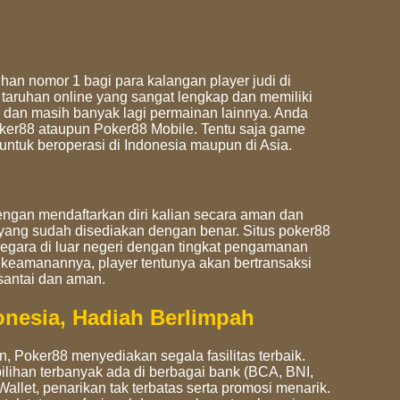
lihan nomor 1 bagi para kalangan player judi di
taruhan online yang sangat lengkap dan memiliki
kan dan masih banyak lagi permainan lainnya. Anda
ker88 ataupun Poker88 Mobile. Tentu saja game
untuk beroperasi di Indonesia maupun di Asia.
gan mendaftarkan diri kalian secara aman dan
yang sudah disediakan dengan benar. Situs poker88
 negara di luar negeri dengan tingkat pengamanan
ga keamanannya, player tentunya akan bertransaksi
santai dan aman.
donesia, Hadiah Berlimpah
 Poker88 menyediakan segala fasilitas terbaik.
pilihan terbanyak ada di berbagai bank (BCA, BNI,
llet, penarikan tak terbatas serta promosi menarik.