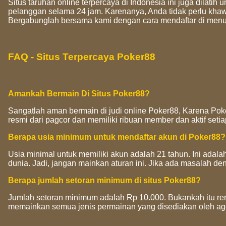
Situs taruhan online terpercaya di Indonesia ini juga dilatih
pelanggan selama 24 jam. Karenanya, Anda tidak perlu khawati
Bergabunglah bersama kami dengan cara mendaftar di menu 
FAQ - Situs Terpercaya Poker88
Amankah Bermain Di Situs Poker88?
Sangatlah aman bermain di judi online Poker88, Karena Po
resmi dari pagcor dan memiliki ribuan member dan aktif setia
Berapa usia minimum untuk mendaftar akun di Poker88?
Usia minimal untuk memiliki akun adalah 21 tahun. Ini adala
dunia. Jadi, jangan mainkan aturan ini. Jika ada masalah de
Berapa jumlah setoran minimum di situs Poker88?
Jumlah setoran minimum adalah Rp 10.000. Bukankah itu r
memainkan semua jenis permainan yang disediakan oleh ag