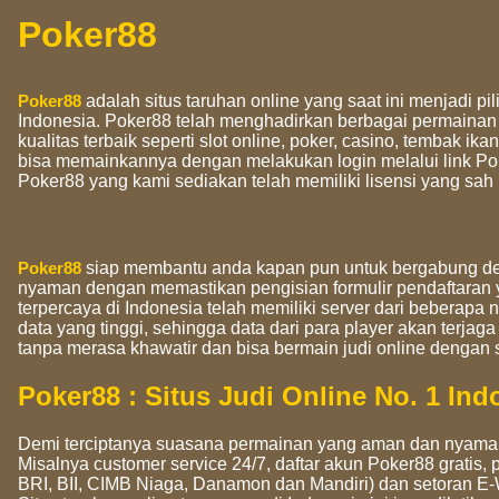
Poker88
Poker88
adalah situs taruhan online yang saat ini menjadi pi
Indonesia. Poker88 telah menghadirkan berbagai permainan 
kualitas terbaik seperti slot online, poker, casino, tembak i
bisa memainkannya dengan melakukan login melalui link Po
Poker88 yang kami sediakan telah memiliki lisensi yang sah 
Poker88
siap membantu anda kapan pun untuk bergabung den
nyaman dengan memastikan pengisian formulir pendaftaran 
terpercaya di Indonesia telah memiliki server dari beberapa
data yang tinggi, sehingga data dari para player akan terja
tanpa merasa khawatir dan bisa bermain judi online dengan 
Poker88 : Situs Judi Online No. 1 In
Demi terciptanya suasana permainan yang aman dan nyaman,
Misalnya customer service 24/7, daftar akun Poker88 gratis, 
BRI, BII, CIMB Niaga, Danamon dan Mandiri) dan setoran E-Wa