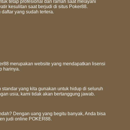
 untuk tetap profesional dan ramah saat melayani
r kesulitan saat berjudi di situs Poker88.
daftar yang sudah tertera.
ker88 merupakan website yang mendapatkan lisensi
p harinya.
h standar yang kita gunakan untuk hidup di seluruh
ngan usia, kami tidak akan bertanggung jawab.
endah? Dengan uang yang begitu banyak, Anda bisa
en judi online POKER88.